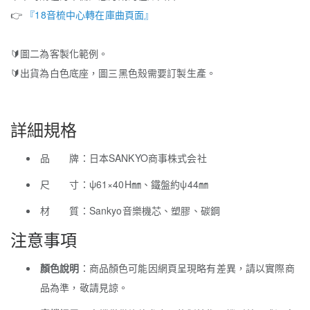
👉
『18音梳中心轉在庫曲頁面』
🔰
圖二為客製化範例。
🔰
出貨為白色底座，圖三黑色殼需要訂製生產。
詳細規格
品 牌：日本SANKYO商事株式会社
尺 寸：ψ61×40H㎜、鐵盤約ψ44㎜
材 質：Sankyo音樂機芯、塑膠、碳鋼
注意事項
顏色說明
：商品顏色可能因網頁呈現略有差異，請以實際商
品為準，敬請見諒。