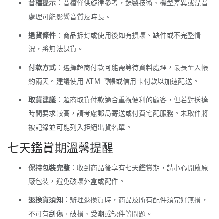
音檔提示
：音檔僅供旋律參考，錄製技術、機型差異或混音
處理可能影響音質及時長。
退貨條件
：商品拆封或使用後如有損壞、缺件或不完整情
況，將無法退貨。
付款方式
：選擇超商付款可能需等待資料處理，最長至入帳
約兩天。建議使用 ATM 轉帳或信用卡付款以加速配送。
取貨建議
：超商取貨付款適合重視便利的顧客，但若對送達
時間要求較高，請考慮郵局寄送或付費宅配服務。未取件將
被記錄並可能列入拒絕出貨名單。
七天鑑賞期溫馨提醒
保持包裝完整
：收到商品後享有七天鑑賞期，請小心開啟原
廠包裝，避免破壞外盒或配件。
退換貨須知
：辦理退換貨時，商品及所有配件須完好無損，
不可有刮傷、破損、受潮或缺件等問題。