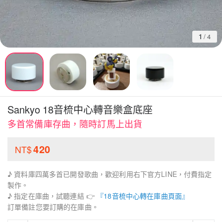
1
/
4
Sankyo 18音梳中心轉音樂盒底座
多首常備庫存曲，隨時訂馬上出貨
420
NT$
♪ 資料庫四萬多首已開發歌曲，歡迎利用右下官方LINE，付費指定
製作。
♪ 指定在庫曲，試聽連結 👉
『18音梳中心轉在庫曲頁面』
訂單備註您要訂購的在庫曲。