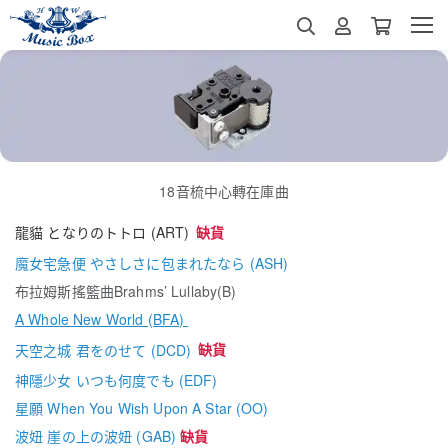
18音梳中心轉在庫曲
龍貓 となりのトトロ (ART)
缺貨
魔女宅急便 やさしさに包まれたなら (ASH)
布拉姆斯搖籃曲Brahms’ Lullaby(B)
A Whole New World (BFA)
天空之城 君をのせて (DCD)
缺貨
神隱少女 いつも何度でも (EDF)
星願 When You Wish Upon A Star (OO)
波妞 崖の上の波妞 (GAB)
缺貨