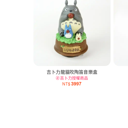
吉卜力龍貓吹陶笛音樂盒
㊣吉卜力授權商品
3997
NT$