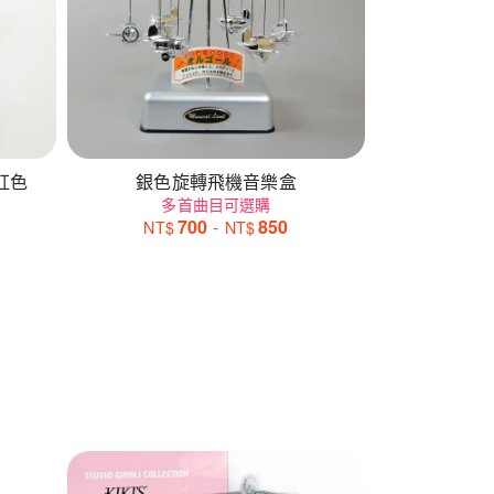
蕾舞音樂盒 楓木款 紅色
銀色旋轉飛機音樂盒
多首曲目可選購
700
-
850
NT$
NT$