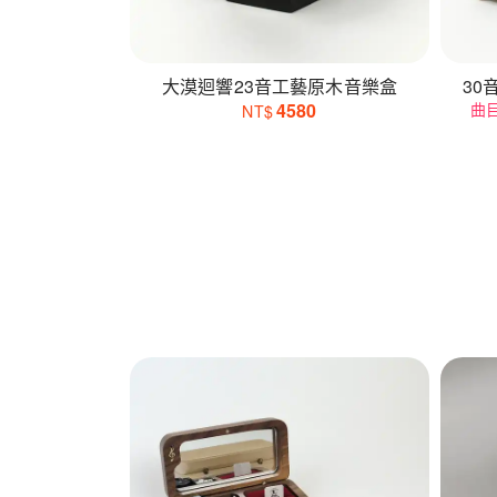
大漠迴響23音工藝原木音樂盒
30
4580
曲
NT$