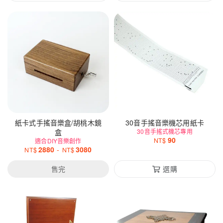
紙卡式手搖音樂盒/胡桃木鏡
30音手搖音樂機芯用紙卡
盒
30音手搖式機芯專用
90
NT$
適合DIY音樂創作
2880
-
3080
NT$
NT$
售完
選購