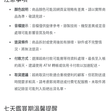
顏色說明
：商品顏色可能因網頁呈現略有差異，請以實際商
品為準，敬請見諒。
音檔提示
：音檔僅供旋律參考，錄製技術、機型差異或混音
處理可能影響音質及時長。
退貨條件
：商品拆封或使用後如有損壞、缺件或不完整情
況，將無法退貨。
付款方式
：選擇超商付款可能需等待資料處理，最長至入帳
約兩天。建議使用 ATM 轉帳或信用卡付款以加速配送。
取貨建議
：超商取貨付款適合重視便利的顧客，但若對送達
時間要求較高，請考慮郵局寄送或付費宅配服務。未取件將
被記錄並可能列入拒絕出貨名單。
七天鑑賞期溫馨提醒