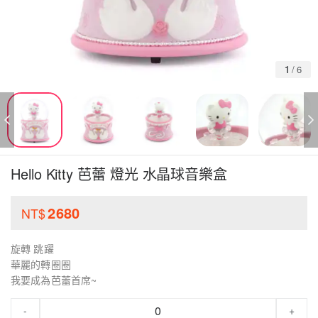
1
/
6
Hello Kitty 芭蕾 燈光 水晶球音樂盒
2680
NT$
旋轉 跳躍
華麗的轉圈圈
我要成為芭蕾首席~
-
+