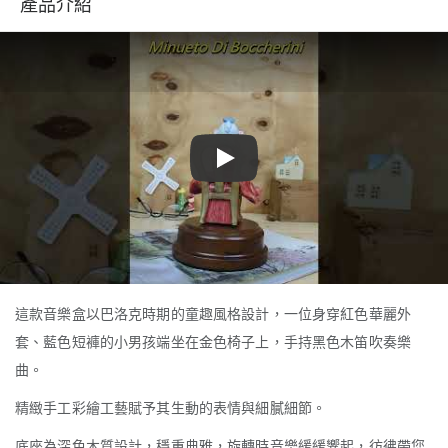
產品介紹
Play
這款音樂盒以巴洛克時期的童趣風格設計，一位身穿紅色華麗外
套、藍色短褲的小男孩端坐在金色椅子上，手持黑色木笛吹奏樂
曲。
精緻手工彩繪工藝賦予其生動的表情與細膩細節。
底座為深色木質設計，穩重典雅，旋轉時音樂緩緩響起，彷彿帶您