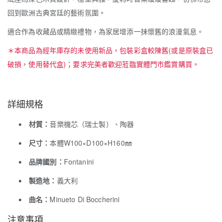
回到歐洲古典宮廷的藝術氛圍。
適合作為收藏品或精緻禮物，為家居增添一抹懷舊的浪漫氣息。
＊本商品為經年庫存的未使用新品，包裝彩盒較陳舊(或是原裝盒已
破損，使用替代盒)；要求完美者歡迎蒞臨實體門市鑑賞購買。
詳細規格
材質：
音樂機芯（瑞士製）、陶器
尺寸：
本體W100×D100×H160㎜
品牌國別：
Fontanini
製造地：
義大利
曲名：
Minueto Di Boccherini
注意事項