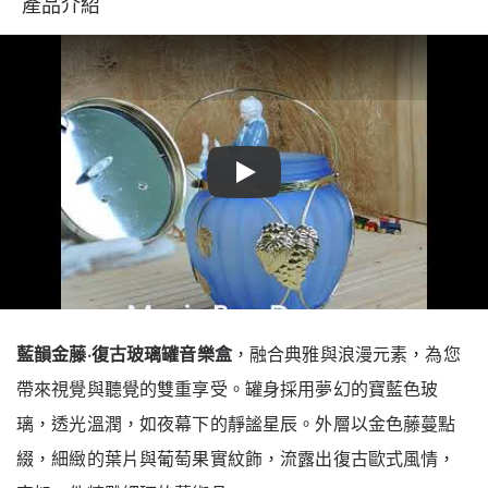
產品介紹
Play
藍韻金藤·復古玻璃罐音樂盒
，融合典雅與浪漫元素，為您
帶來視覺與聽覺的雙重享受。罐身採用夢幻的寶藍色玻
璃，透光溫潤，如夜幕下的靜謐星辰。外層以金色藤蔓點
綴，細緻的葉片與葡萄果實紋飾，流露出復古歐式風情，