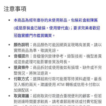
注意事項
本商品為經年庫存的未使用新品，包裝彩盒較陳舊
(
)
或是原裝盒已破損，使用替代盒
；要求完美者歡迎
蒞臨實體門市鑑賞購買。
顏色說明：
商品顏色可能因網頁呈現略有差異，請以
實際商品為準，敬請見諒。
音檔提示：
音檔僅供旋律參考，錄製技術、機型差異
或混音處理可能影響音質及時長。
退貨條件：
商品拆封或使用後如有損壞、缺件或不完
整情況，將無法退貨。
付款方式：
選擇超商付款可能需等待資料處理，最長
至入帳約兩天。建議使用 ATM 轉帳或信用卡付款以
加速配送。
取貨建議：
超商取貨付款適合重視便利的顧客，但若
對送達時間要求較高，請考慮郵局寄送或付費宅配服