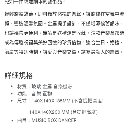
宛如一件精雕細琢的藝術品。
輕輕旋轉罐蓋，即可釋放悠揚的樂聲，讓旋律在空氣中流
轉，營造溫馨氛圍。金屬提手設計，不僅增添懷舊韻味，
也讓攜帶更便利。無論是送禮還是收藏，這款音樂盒都能
成為傳遞祝福與美好回憶的珍貴信物。適合生日、婚禮、
節慶等特別時刻，讓愛與音樂交織，譜寫最動人的篇章。
詳細規格
材質：玻璃 金屬 音樂機芯
功能：音樂 置物
尺寸：140X140X185MM (不含提把高度)
14
0X140X230 MM (含提把高度)
曲目：
MUSIC BOX DANCER