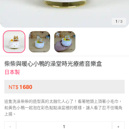
1
/
3
柴柴與暖心小鴨的澡堂時光療癒音樂盒
日本製
1680
NT$
這隻洗澡柴柴的造型真的太融化人心了！看著牠頭上頂著小毛巾，
和黃色小鴨一起泡在彩色點點澡盆裡的模樣，讓人看了忍不住嘴角
上揚。
-
+