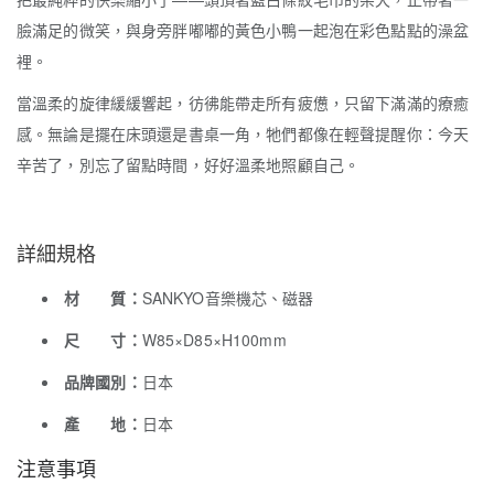
臉滿足的微笑，與身旁胖嘟嘟的黃色小鴨一起泡在彩色點點的澡盆
裡。
當溫柔的旋律緩緩響起，彷彿能帶走所有疲憊，只留下滿滿的療癒
感。無論是擺在床頭還是書桌一角，牠們都像在輕聲提醒你：今天
辛苦了，別忘了留點時間，好好溫柔地照顧自己。
詳細規格
材 質：
SANKYO音樂機芯、磁器
尺 寸：
W85×D85×H100mm
品牌國別：
日本
產 地：
日本
注意事項