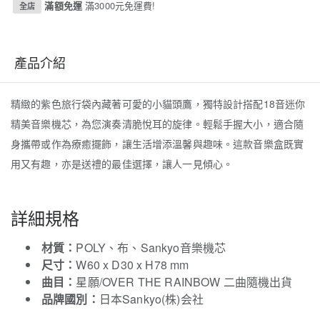
滿額免運
滿3000元免運費!
全店
產品介紹
精緻的紫色旅行袋內藏著可愛的小貓頭鷹，獨特設計搭配18音迷你
精美音樂機芯，為您演奏清脆悅耳的旋律。輕鬆手握大小，適合隨
身攜帶或作為療癒擺飾，讓生活增添溫馨與趣味。這款音樂盒既實
用又有趣，亦是送禮的最佳選擇，讓人一見傾心。
詳細規格
材質：
POLY、布、Sankyo音樂機芯
尺寸：
W60 x D30 x H78 mm
曲目：
星願/OVER THE RAINBOW 二曲隨機出貨
品牌國別：
日本Sankyo(株)会社