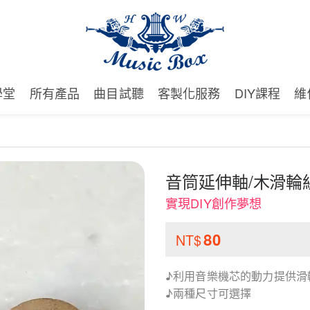
學堂
所有產品
曲目試聽
客製化服務
DIY課程
維
音筒延伸軸/木滑輪
實現DIY創作夢想
80
NT$
♪利用音樂機芯的動力提供滑
♪兩種尺寸可選擇