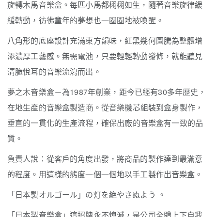
旋轉木馬音樂盒。每匹小馬都栩栩如生，隨著音樂旋律緩
緩轉動，彷彿童年的夢想也一圈圈地被喚醒。
八角形的底座設計充滿東方韻味，紅黑幾何圖騰為整體增
添濃厚工藝感。無需電池，只要輕輕轉動發條，就能聽見
清脆悅耳的音樂流瀉而出。
夢之木音樂盒－為1987年創業，距今已經有30多年歷史，
在地生產的音樂盒製造商。從音樂機芯組裝到盒身製作，
垂直的一貫化的生產流程，確保出廠的音樂盒有一致的品
質。
負責人說：從客戶的角度出發，將商品的製作達到最滿意
的程度。用這樣的態度一個一個地以手工製作出音樂盒。
「日本製オルゴール」の灯を絶やさぬよう
。
「日本製音樂盒」這招牌永不熄滅，是公司全體上下自我