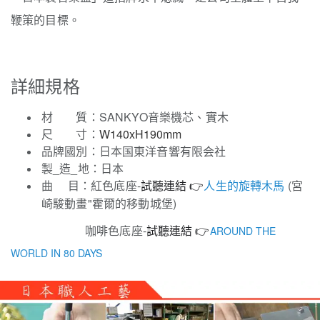
鞭策的目標。
詳細規格
材 質：SANKYO音樂機芯、實木
尺 寸：
W140xH190mm
品牌國別：日本国東洋音響有限会社
製_造_地：日本
曲 目：紅色底座-
人生的旋轉木馬
(宮
試聽連結 👉
崎駿動畫"霍爾的移動城堡)
咖啡色底座-
AROUND THE
試聽連結 👉
WORLD IN 80 DAYS