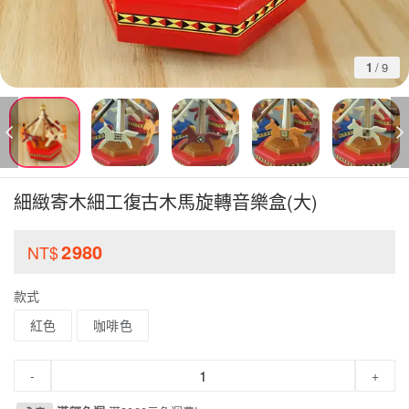
1
/
9
細緻寄木細工復古木馬旋轉音樂盒(大)
2980
NT$
款式
紅色
咖啡色
-
+