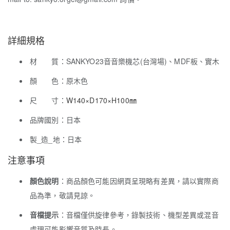
詳細規格
材 質：SANKYO23音音樂機芯(台灣場)、MDF板、實木
顏 色：原木色
尺 寸：
W140×D170×H100㎜
品牌國別：日本
製_造_地：日本
注意事項
顏色說明
：商品顏色可能因網頁呈現略有差異，請以實際商
品為準，敬請見諒。
音檔提示
：音檔僅供旋律參考，錄製技術、機型差異或混音
處理可能影響音質及時長。