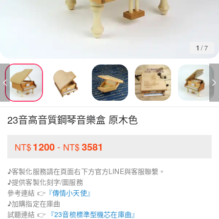
1
/
7
23音高音質鋼琴音樂盒 原木色
1200
-
3581
NT$
NT$
♪客製化服務請在頁面右下方官方LINE與客服聯繫。
♪提供客製化刻字/圖服務
參考連結 👉
『傳情小天使』
♪加購指定在庫曲
試聽連結 👉
『23音梳標準型機芯在庫曲』