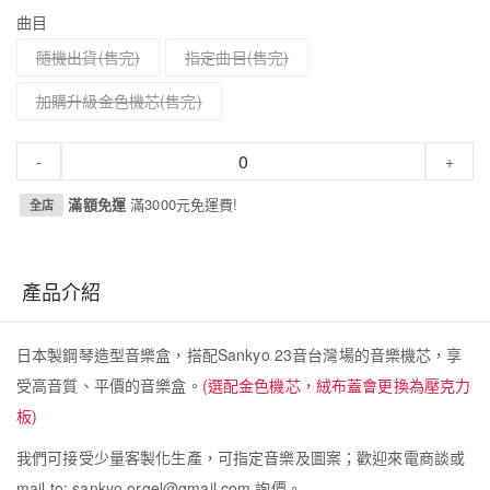
曲目
隨機出貨
指定曲目
加購升級金色機芯
-
+
滿額免運
滿3000元免運費!
全店
產品介紹
日本製鋼琴造型音樂盒，搭配Sankyo 23音台灣場的音樂機芯，享
受高音質、平價的音樂盒。
(選配金色機芯，絨布蓋會更換為壓克力
板)
我們可接受少量客製化生產，可指定音樂及圖案；歡迎來電商談或
mail to: sankyo.orgel@gmail.com 詢價。