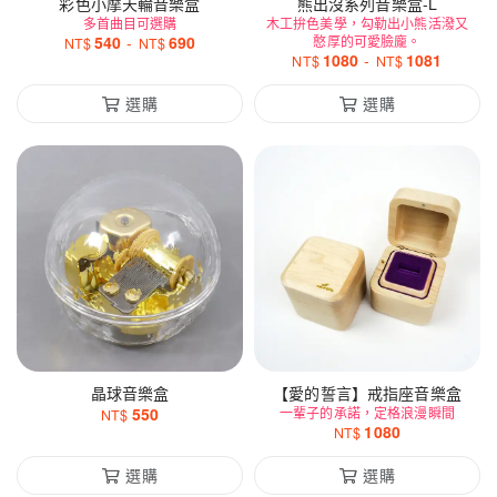
彩色小摩天輪音樂盒
熊出沒系列音樂盒-L
多首曲目可選購
木工拚色美學，勾勒出小熊活潑又
540
-
690
憨厚的可愛臉龐。
NT$
NT$
1080
-
1081
NT$
NT$
選購
選購
晶球音樂盒
【愛的誓言】戒指座音樂盒
550
一輩子的承諾，定格浪漫瞬間
NT$
1080
NT$
選購
選購