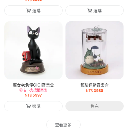
選購
選購
魔女宅急便GIGI音樂盒
龍貓連動音樂盒
㊣吉卜力授權商品
3980
NT$
5997
NT$
選購
售完
查看更多