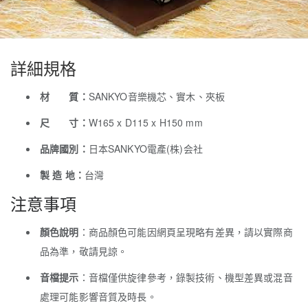
詳細規格
材 質：
SANKYO音樂機芯、實木、夾板
尺 寸：
W165 x D115 x H150 mm
品牌國別：
日本SANKYO電產(株)会社
製 造 地：
台灣
注意事項
顏色說明
：商品顏色可能因網頁呈現略有差異，請以實際商
品為準，敬請見諒。
音檔提示
：音檔僅供旋律參考，錄製技術、機型差異或混音
處理可能影響音質及時長。