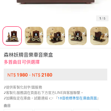
1
/
5
森林妖精音樂車音樂盒
多首曲目可供選擇
1980
-
2180
NT$
NT$
♪提供客製化刻字/圖服務
♪客製化服務請在頁面右下方官方LINE與客服聯繫。
♪加購指定在庫曲，試聽連結 👉 『
18音梳標準型在庫曲頁面
』
曲目