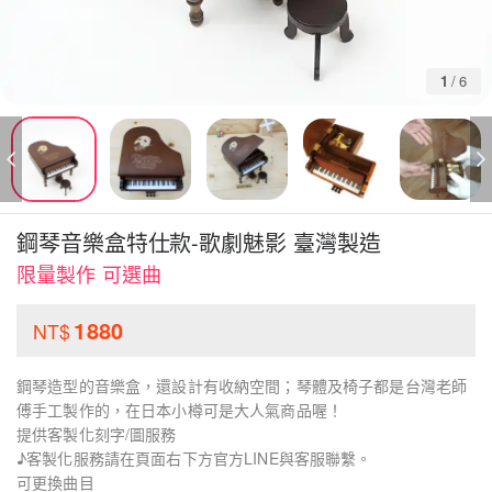
1
/
6
鋼琴音樂盒特仕款-歌劇魅影 臺灣製造
限量製作 可選曲
1880
NT$
鋼琴造型的音樂盒，還設計有收納空間；琴體及椅子都是台灣老師
傅手工製作的，在日本小樽可是大人氣商品喔！
提供客製化刻字/圖服務
♪客製化服務請在頁面右下方官方LINE與客服聯繫。
可更換曲目