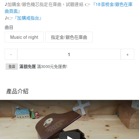
♪加購金/銀色機芯指定在庫曲，試聽連結 👉
『18音梳金/銀色在庫
曲頁面』
♪👉
『加購戒指台』
曲目
Music of night
指定金/銀色在庫曲
-
+
滿額免運
滿3000元免運費!
全店
產品介紹