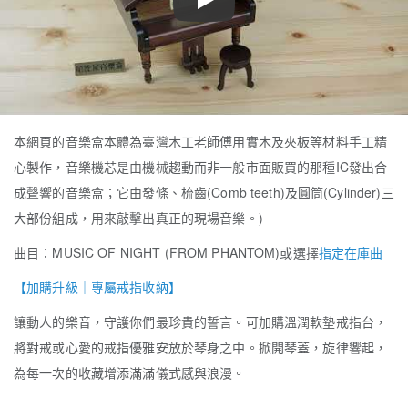
Play
本網頁的音樂盒本體為臺灣木工老師傅用實木及夾板等材料手工精
心製作，音樂機芯是由機械趨動而非一般市面販買的那種IC發出合
成聲響的音樂盒；它由發條、梳齒(Comb teeth)及圓筒(Cylinder)三
大部份組成，用來敲擊出真正的現場音樂。)
曲目：MUSIC OF NIGHT (FROM PHANTOM)或選擇
指定在庫曲
【加購升級｜專屬戒指收納】
讓動人的樂音，守護你們最珍貴的誓言。可加購溫潤軟墊戒指台，
將對戒或心愛的戒指優雅安放於琴身之中。掀開琴蓋，旋律響起，
為每一次的收藏增添滿滿儀式感與浪漫。