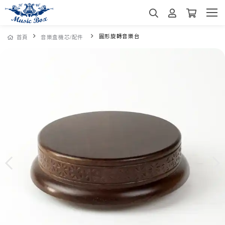
圓形旋轉音樂台
首頁
音樂盒機芯/配件