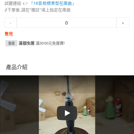
試聽連結 👉
『18音梳標準型在庫曲』
♪下單後,請在"備註"填上指定在庫曲
-
+
售完
滿額免運
滿3000元免運費!
全店
產品介紹
Play