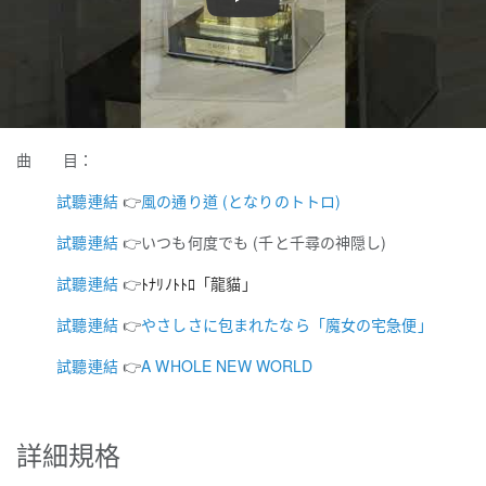
Play
曲 目：
試聽連結
👉
風の通り道 (となりのトトロ)
試聽連結
👉
いつも何度でも (千と千尋の神隠し)
試聽連結
👉
ﾄﾅﾘﾉﾄﾄﾛ
「龍貓」
試聽連結
👉
やさしさに包まれたなら「魔女の宅急便」
試聽連結
👉
A WHOLE NEW WORLD
詳細規格