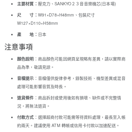
主要材質：
壓克力、SANKYO２３音音樂機芯(日本場)
尺 寸：
W91×D78×H48mm、包裝尺寸
W127×D110×H58mm
產 地：
日本
注意事項
顏色說明
：商品顏色可能因網頁呈現略有差異，請以實際商
品為準，敬請見諒。
音檔提示
：音檔僅供旋律參考，錄製技術、機型差異或混音
處理可能影響音質及時長。
退貨條件
：商品拆封或使用後如有損壞、缺件或不完整情
況，將無法退貨。
付款方式
：選擇超商付款可能需等待資料處理，最長至入帳
約兩天。建議使用 ATM 轉帳或信用卡付款以加速配送。