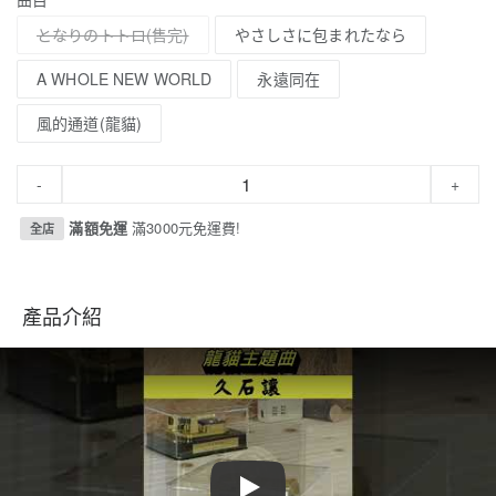
となりのトトロ
やさしさに包まれたなら
A WHOLE NEW WORLD
永遠同在
風的通道(龍貓)
-
+
滿額免運
滿3000元免運費!
全店
產品介紹