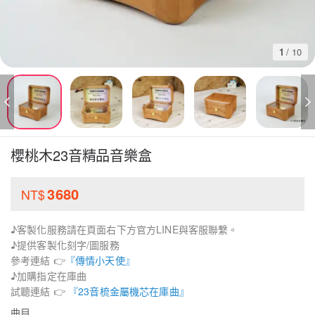
1
/
10
櫻桃木23音精品音樂盒
3680
NT$
♪客製化服務請在頁面右下方官方LINE與客服聯繫。
♪提供客製化刻字/圖服務
參考連結 👉
『傳情小天使』
♪加購指定在庫曲
試聽連結 👉
『23音梳金屬機芯在庫曲』
曲目