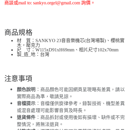
商談或mail to: sankyo.orgel@gmail.com 詢價。
商品規格
材 質：SANKYO 23音音樂機芯(台灣場製)、櫻桃實
木，壓克力
尺 寸：W115xD91xH69mm、相片尺寸102x70mm
製_造_地：台灣
注意事項
顏色說明
：商品顏色可能因網頁呈現略有差異，請以
實際商品為準，敬請見諒。
音檔提示
：音檔僅供旋律參考，錄製技術、機型差異
或混音處理可能影響音質及時長。
退貨條件
：商品拆封或使用後如有損壞、缺件或不完
整情況，將無法退貨。