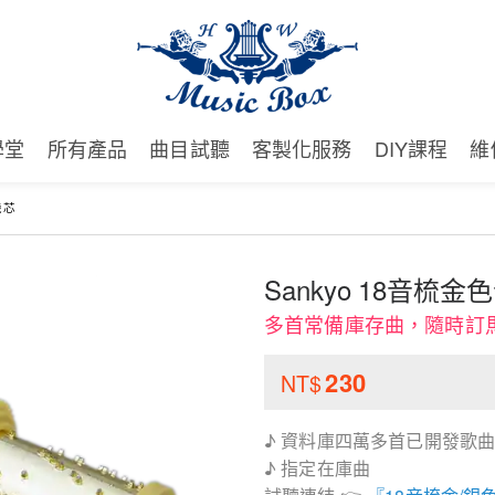
學堂
所有產品
曲目試聽
客製化服務
DIY課程
維
機芯
Sankyo 18音梳
多首常備庫存曲，隨時訂
230
NT$
♪ 資料庫四萬多首已開發歌曲
♪ 指定在庫曲