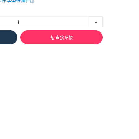
銀色標準型在庫曲』
+
直接結帳