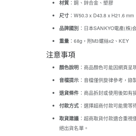
材質
：鋼、鋅合金、塑膠
尺寸
：W50.3 x D43.8 x H21.6 mm
品牌國別
：日本SANKYO電產(株)
重量
：68g，附M3螺絲x2、KEY
注意事項
顏色說明
：商品顏色可能因網頁呈
音檔提示
：音檔僅供旋律參考，錄
退貨條件
：商品拆封或使用後如有
付款方式
：選擇超商付款可能需等待
取貨建議
：超商取貨付款適合重視
絕出貨名單。