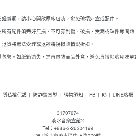
天鑑賞期，請小心開啟原廠包裝，避免破壞外盒或配件。
及所有配件須完好無損，不可有刮傷、破損、受潮或缺件等問題
，退貨將無法受理或退款將視損毀情況折扣。
送包裝。如紙箱遺失，需再包裝商品外盒，避免直接粘貼貨運單
隱私權保護
防詐騙宣導
購物須知
FB
IG
LINE客服
31707874
淡水音樂盒館
®
Tel：+886-2-26204199
251新北市淡水區中正路270號