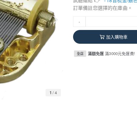
試聽連結 👉
『18音梳金/
訂單備註您選擇的在庫曲。
-
加入購物車
滿額免運
滿3000元免運費!
全店
1
/
4