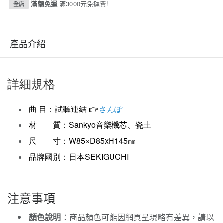
滿額免運
滿3000元免運費!
全店
產品介紹
詳細規格
曲 目：試聽連結 👉
さんぽ
材 質：Sankyo音樂機芯、瓷土
尺 寸：W85×D85xH145㎜
品牌國別：日本SEKIGUCHI
注意事項
顏色說明
：商品顏色可能因網頁呈現略有差異，請以