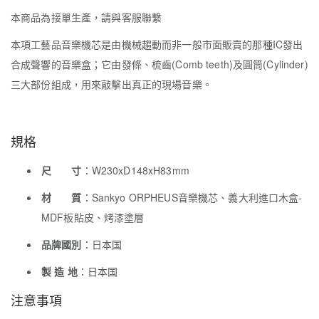
本商品為接單生產，請與客服聯繫
本項工藝品音樂機芯是由機械趨動而非一般市面販賣的那種IC發出
合成聲響的音樂盒；它由發條、梳齒(Comb teeth)及圓筒(Cylinder)
三大部份組成，用來敲擊出真正的現場音樂。
規格
尺 寸
：W230xD148xH83mm
材 質
：Sankyo ORPHEUS音樂機芯、義大利進口木盒-
MDF板貼皮、烤漆塗層
品牌國別
：日本国
製 造 地
：日本国
注意事項