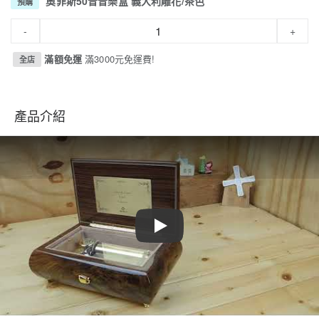
奧菲斯50音音樂盒 義大利雕花/茶色
預購
-
+
滿額免運
滿3000元免運費!
全店
產品介紹
Play