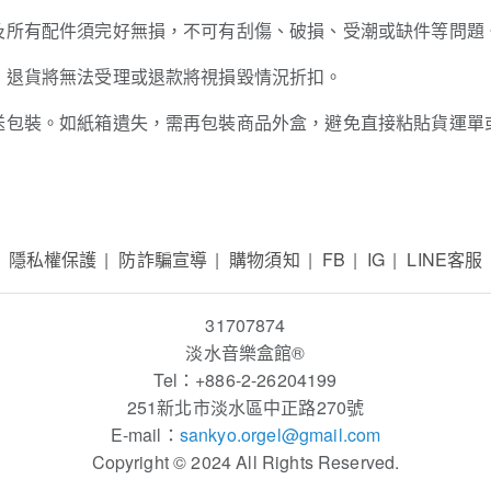
及所有配件須完好無損，不可有刮傷、破損、受潮或缺件等問題
，退貨將無法受理或退款將視損毀情況折扣。
送包裝。如紙箱遺失，需再包裝商品外盒，避免直接粘貼貨運單
隱私權保護
防詐騙宣導
購物須知
FB
IG
LINE客服
31707874
淡水音樂盒館
®
Tel：+886-2-26204199
251新北市淡水區中正路270號
E-mail：
sankyo.orgel
@gmail.com
Copyright © 2024 All Rights Reserved.