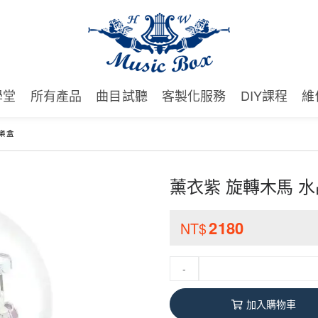
學堂
所有產品
曲目試聽
客製化服務
DIY課程
維
樂盒
薰衣紫 旋轉木馬 
2180
NT$
-
加入購物車