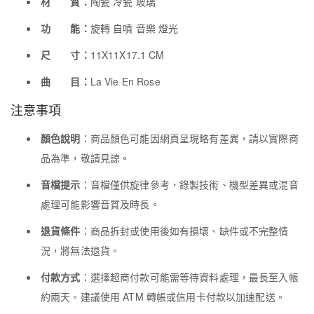
材 質：
陶瓷 冷瓷 玻璃
功 能：
旋轉 自噴 音樂 燈光
尺 寸：
11X11X17.1 CM
曲 目：
La Vie En Rose
注意事項
顏色說明
：商品顏色可能因網頁呈現略有差異，請以實際商
品為準，敬請見諒。
音檔提示
：音檔僅供旋律參考，錄製技術、機型差異或混音
處理可能影響音質及時長。
退貨條件
：商品拆封或使用後如有損壞、缺件或不完整情
況，將無法退貨。
付款方式
：選擇超商付款可能需等待資料處理，最長至入帳
約兩天。建議使用 ATM 轉帳或信用卡付款以加速配送。