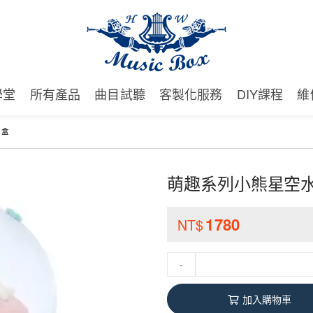
學堂
所有產品
曲目試聽
客製化服務
DIY課程
維
樂盒
萌趣系列小熊星空
1780
NT$
-
加入購物車