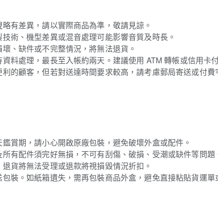
現略有差異，請以實際商品為準，敬請見諒。
製技術、機型差異或混音處理可能影響音質及時長。
損壞、缺件或不完整情況，將無法退貨。
資料處理，最長至入帳約兩天。建議使用 ATM 轉帳或信用卡
便利的顧客，但若對送達時間要求較高，請考慮郵局寄送或付費
天鑑賞期，請小心開啟原廠包裝，避免破壞外盒或配件。
及所有配件須完好無損，不可有刮傷、破損、受潮或缺件等問題
，退貨將無法受理或退款將視損毀情況折扣。
送包裝。如紙箱遺失，需再包裝商品外盒，避免直接粘貼貨運單