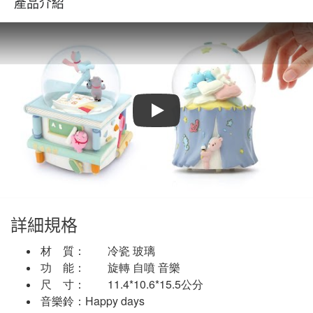
產品介紹
Play
詳細規格
材    質：	冷瓷 玻璃
功    能：	旋轉 自噴 音樂
尺    寸：	11.4*10.6*15.5公分
音樂鈴：Happy days