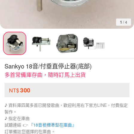
1
/
4
Sankyo 18音/付垂直停止器(底部)
多首常備庫存曲，隨時訂馬上出貨
300
NT$
♪ 資料庫四萬多首已開發歌曲，歡迎利用右下官方LINE，付費指定
製作。
♪ 指定在庫曲
試聽連結 👉
『18音梳標準型在庫曲』
訂單備註您選擇的在庫曲。